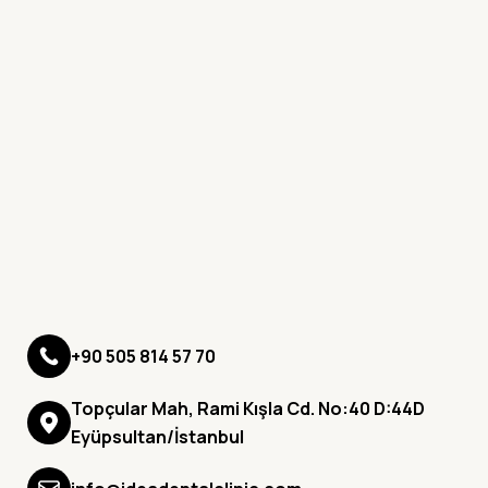
+90 505 814 57 70
Topçular Mah, Rami Kışla Cd. No:40 D:44D
Eyüpsultan/İstanbul