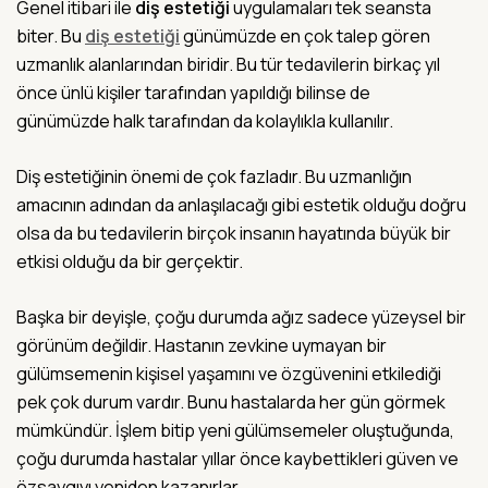
Genel itibari ile
diş estetiği
uygulamaları tek seansta
biter. Bu
diş estetiği
günümüzde en çok talep gören
uzmanlık alanlarından biridir. Bu tür tedavilerin birkaç yıl
önce ünlü kişiler tarafından yapıldığı bilinse de
günümüzde halk tarafından da kolaylıkla kullanılır.
Diş estetiğinin önemi de çok fazladır. Bu uzmanlığın
amacının adından da anlaşılacağı gibi estetik olduğu doğru
olsa da bu tedavilerin birçok insanın hayatında büyük bir
etkisi olduğu da bir gerçektir.
Başka bir deyişle, çoğu durumda ağız sadece yüzeysel bir
görünüm değildir. Hastanın zevkine uymayan bir
gülümsemenin kişisel yaşamını ve özgüvenini etkilediği
pek çok durum vardır. Bunu hastalarda her gün görmek
mümkündür. İşlem bitip yeni gülümsemeler oluştuğunda,
çoğu durumda hastalar yıllar önce kaybettikleri güven ve
özsaygıyı yeniden kazanırlar.