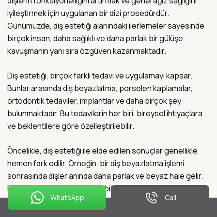
dişlerin fonksiyonelliğini artırmak ve genel ağız sağlığını
iyileştirmek için uygulanan bir dizi prosedürdür.
Günümüzde, diş estetiği alanındaki ilerlemeler sayesinde
birçok insan, daha sağlıklı ve daha parlak bir gülüşe
kavuşmanın yanı sıra özgüven kazanmaktadır.
Diş estetiği, birçok farklı tedavi ve uygulamayı kapsar.
Bunlar arasında diş beyazlatma, porselen kaplamalar,
ortodontik tedaviler, implantlar ve daha birçok şey
bulunmaktadır. Bu tedavilerin her biri, bireysel ihtiyaçlara
ve beklentilere göre özelleştirilebilir.
Öncelikle, diş estetiği ile elde edilen sonuçlar genellikle
hemen fark edilir. Örneğin, bir diş beyazlatma işlemi
sonrasında dişler anında daha parlak ve beyaz hale gelir.
Bu, bireyin özgüvenini artırabilir ve sosyal etkileşimlerde
WhatsApp
Call
daha rahat hissetmesine yardımcı olabilir.