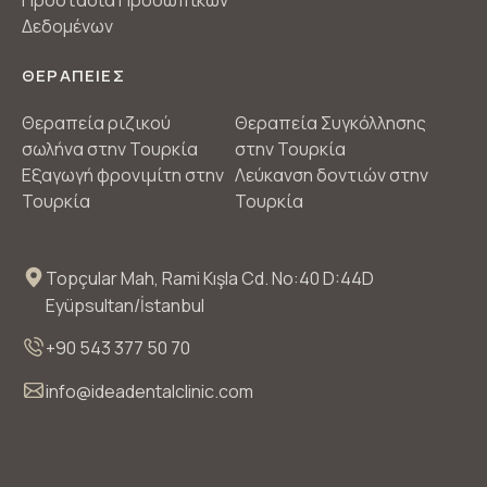
Προστασία Προσωπικών
Δεδομένων
ΘΕΡΑΠΕΙΕΣ
Θεραπεία ριζικού
Θεραπεία Συγκόλλησης
σωλήνα στην Τουρκία
στην Τουρκία
Εξαγωγή φρονιμίτη στην
Λεύκανση δοντιών στην
Τουρκία
Τουρκία
Topçular Mah, Rami Kışla Cd. No:40 D:44D
Eyüpsultan/İstanbul
+90 543 377 50 70
info@ideadentalclinic.com