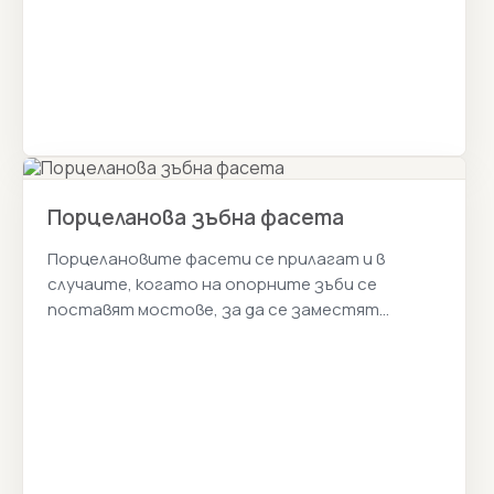
Порцеланова зъбна фасета
Порцелановите фасети се прилагат и в
случаите, когато на опорните зъби се
поставят мостове, за да се заместят
липсващите зъби. Истанбул Цена 2026г.