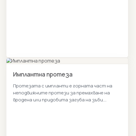
Имплантна протеза
Протезата с импланти е горната част на
неподвижните протези за премахване на
вродена или придобита загуба на зъби.
Импланти Протези Цени 2026г.