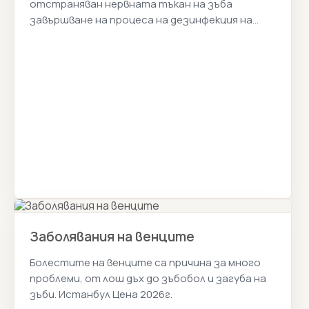
отстраняван нервната тъкан на зъба
завършване на процеса на дезинфекция на
зъба и затварянето му с пломба. Истанбул
Цена 2026г.
Заболявания на венците
Болестите на венците са причина за много
проблеми, от лош дъх до зъбобол и загуба на
зъби. Истанбул Цена 2026г.