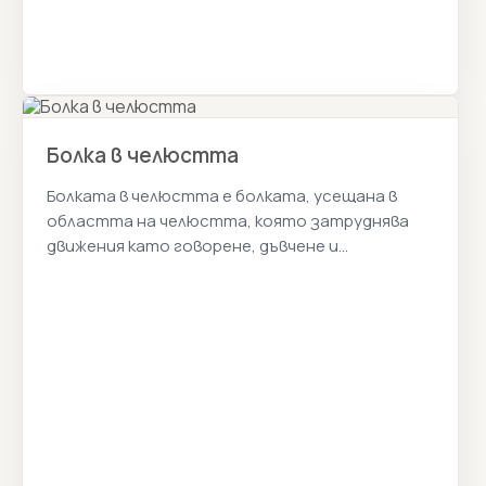
Болка в челюстта
Болката в челюстта е болката, усещана в
областта на челюстта, която затруднява
движения като говорене, дъвчене и
преглъщане време на време. Истанбул Цена
2026г.