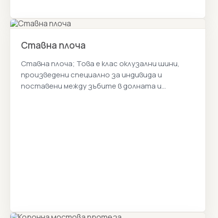
Ставна плоча
Ставна плоча; Това е клас оклузални шини,
произведени специално за индивида и
поставени между зъбите в долната и
горната челюст. Истанбул Цена 2026г.