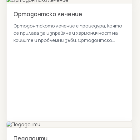
Ортодонтско лечение
Ортодонтското лечение е процедура, която
се прилага за изправяне и хармоничност на
кривите и проблемни зъби. Ортодонтско
лечение Цени 2026г.
Педодонти