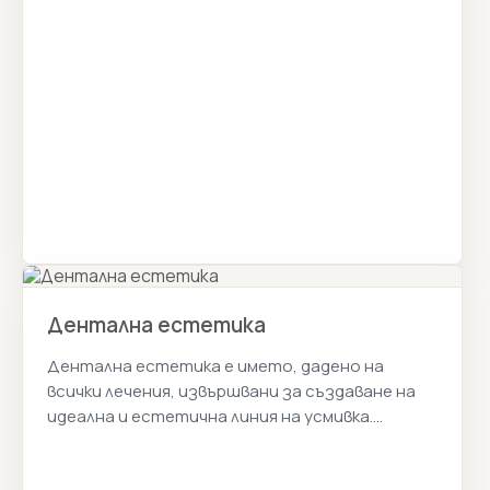
зъбната повърхност. Истанбул Цена 2026г.
Дентална естетика
Дентална естетика е името, дадено на
всички лечения, извършвани за създаване на
идеална и естетична линия на усмивка.
Истанбул Цена 2026г.