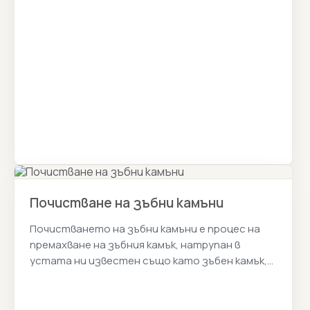
Почистване на зъбни камъни
Почистването на зъбни камъни е процес на
премахване на зъбния камък, натрупан в
устата ни известен също като зъбен камък,
от устната среда. Истанбул Цена 2026г.