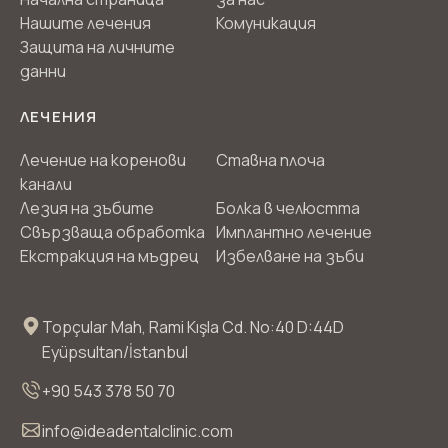
Нашите лечения
Комуникация
Защита на личните
данни
ЛЕЧЕНИЯ
Лечение на коренови
Ставна плоча
канали
Лезия на зъбите
Болка в челюстта
Свързваща обработка
Имплантно лечение
Екстракция на мъдрец
Избелване на зъби
Topçular Mah, Rami Kışla Cd. No:40 D:44D
Eyüpsultan/İstanbul
+90 543 378 50 70
info@ideadentalclinic.com