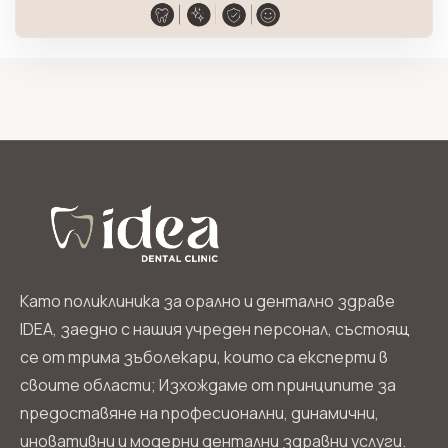
Като поликлиника за орално и дентално здраве
IDEA, заедно с нашия учреден персонал, състоящ
се от трима зъболекари, които са експерти в
своите области; Изхождаме от принципите за
предоставяне на професионални, динамични,
иновативни и модерни дентални здравни услуги.