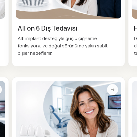
All on 6 Diş Tedavisi
Altı implant desteğiyle güçlü çiğneme
D
fonksiyonu ve doğal görünüme yakın sabit
d
dişler hedeflenir.
t