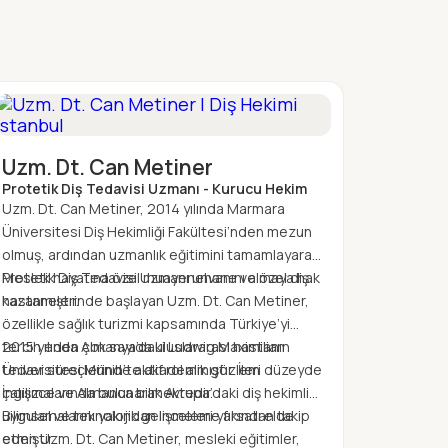
Uzm. 
Endodon
Uzm. Dt. Can Metiner
Uzm. Dt. 
Protetik Diş Tedavisi Uzmanı - Kurucu Hekim
Üniversi
Uzm. Dt. Can Metiner, 2014 yılında Marmara
olmuştur
Üniversitesi Diş Hekimliği Fakültesi’nden mezun
eğitimini
2017 yılı
olmuş, ardından uzmanlık eğitimini tamamlayarak
Fakültes
klinikle
Protetik Diş Tedavisi Uzmanı unvanını almaya hak
Meslek hayatına özel muayenehane ve özel diş
tamamlay
Arukaslan
kazanmıştır.
hastanelerinde başlayan Uzm. Dt. Can Metiner,
hak kazan
ileri end
Mesleki g
özellikle sağlık turizmi kapsamında Türkiye’yi
deneyime
Göze Aruk
tercih eden çok sayıda uluslararası hastanın
2015 yılında Almanya’daki Ludwig Maximilian
benimsey
kongre, 
tedavi süreçlerinde aktif rol almıştır. İleri düzeyde
Üniversitesi Münih’te akademik gözlem
korunmas
olarak ka
Üyelikleri
İngilizce ve Almanca bilmektedir.
çalışmalarında bulunarak Avrupa’daki diş hekimliği
tedaviler
yakından
- Türk E
uygulamalarını yakından inceleme fırsatı elde
Bilimsel ve teknolojik gelişmeleri yakından takip
travmala
- Avrupa
etmiştir.
eden Uzm. Dt. Can Metiner, mesleki eğitimler,
uygulama
- Türk Di