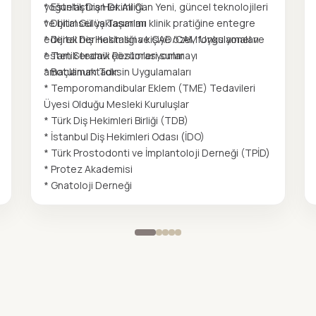
yoğunlaştıran Dr. Ali Can Yeni, güncel teknolojileri
* Estetik Diş Hekimliği
ve bilimsel yaklaşımları klinik pratiğine entegre
* Dijital Gülüş Tasarımı
ederek her hastasına kişiye özel, fonksiyonel ve
* Dijital Diş Hekimliği ve CAD/CAM Uygulamaları
estetik tedavi çözümleri sunmayı
* Tam Seramik Restorasyonlar
amaçlamaktadır.
* Botulinum Toksin Uygulamaları
* Temporomandibular Eklem (TME) Tedavileri
Üyesi Olduğu Mesleki Kuruluşlar
* Türk Diş Hekimleri Birliği (TDB)
* İstanbul Diş Hekimleri Odası (İDO)
* Türk Prostodonti ve İmplantoloji Derneği (TPİD)
* Protez Akademisi
* Gnatoloji Derneği