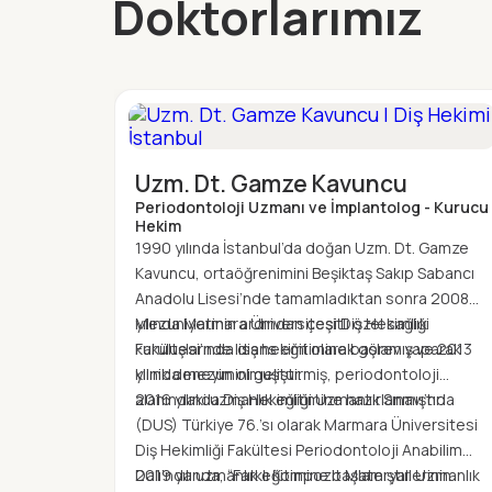
Doktorlarımız
Uzm. Dt. Gamze Kavuncu
Periodontoloji Uzmanı ve İmplantolog - Kurucu
Hekim
1990 yılında İstanbul’da doğan Uzm. Dt. Gamze
Kavuncu, ortaöğrenimini Beşiktaş Sakıp Sabancı
Anadolu Lisesi’nde tamamladıktan sonra 2008
yılında Marmara Üniversitesi Diş Hekimliği
Mezuniyetinin ardından çeşitli özel sağlık
Fakültesi’nde lisans eğitimine başlamış ve 2013
kuruluşlarında diş hekimi olarak görev yaparak
yılında mezun olmuştur.
klinik deneyimini geliştirmiş, periodontoloji
alanındaki uzmanlık eğitimine hazırlanmıştır.
2016 yılında Diş Hekimliği Uzmanlık Sınavı’nda
(DUS) Türkiye 76.’sı olarak Marmara Üniversitesi
Diş Hekimliği Fakültesi Periodontoloji Anabilim
Dalı’nda uzmanlık eğitimine başlamıştır. Uzmanlık
2019 yılında, “Farklı Kompozit Materyallerinin