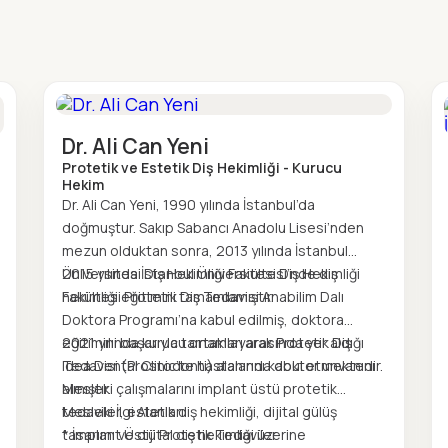
Dr. Ali Can Yeni
Protetik ve Estetik Diş Hekimliği - Kurucu
Hekim
Dr. Ali Can Yeni, 1990 yılında İstanbul’da
doğmuştur. Sakıp Sabancı Anadolu Lisesi’nden
mezun olduktan sonra, 2013 yılında İstanbul
Üniversitesi Diş Hekimliği Fakültesi’nde diş
2015 yılında İstanbul Üniversitesi Diş Hekimliği
hekimliği eğitimini tamamlamıştır.
Fakültesi Protetik Diş Tedavisi Anabilim Dalı
Doktora Programı’na kabul edilmiş, doktora
eğitimini başarıyla tamamlayarak Protetik Diş
2021 yılında kurucu ortakları arasında yer aldığı
Tedavisi (Prostodonti) alanında doktor unvanını
Idea Dental Clinic’te hastalarını kabul etmektedir.
almıştır.
Mesleki çalışmalarını implant üstü protetik
tedaviler, estetik diş hekimliği, dijital gülüş
Mesleki İlgi Alanları
tasarımı ve dijital diş hekimliği üzerine
* İmplant Üstü Protetik Tedaviler