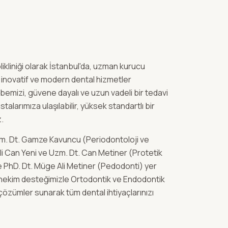
likliniği olarak İstanbul'da, uzman kurucu
inovatif ve modern dental hizmetler
emizi, güvene dayalı ve uzun vadeli bir tedavi
stalarımıza ulaşılabilir, yüksek standartlı bir
z.
. Dt. Gamze Kavuncu (Periodontoloji ve
Ali Can Yeni ve Uzm. Dt. Can Metiner (Protetik
ile PhD. Dt. Müge Ali Metiner (Pedodonti) yer
 hekim desteğimizle Ortodontik ve Endodontik
özümler sunarak tüm dental ihtiyaçlarınızı