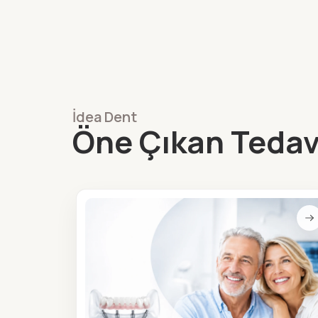
İdea Dent
Öne Çıkan Tedav