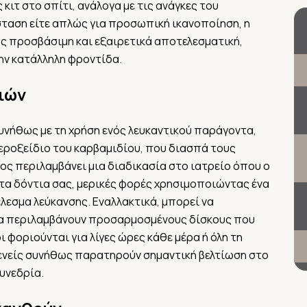
κιτ στο σπίτι, ανάλογα με τις ανάγκες του
ίσταση είτε απλώς για προσωπική ικανοποίηση, η
ως προσβάσιμη και εξαιρετικά αποτελεσματική,
ην κατάλληλη φροντίδα.
ιών
υνήθως με τη χρήση ενός λευκαντικού παράγοντα,
εροξείδιο του καρβαμιδίου, που διασπά τους
ος περιλαμβάνει μια διαδικασία στο ιατρείο όπου ο
τα δόντια σας, μερικές φορές χρησιμοποιώντας ένα
έλεσμα λεύκανσης. Εναλλακτικά, μπορεί να
οία περιλαμβάνουν προσαρμοσμένους δίσκους που
ι φοριούνται για λίγες ώρες κάθε μέρα ή όλη τη
σθενείς συνήθως παρατηρούν σημαντική βελτίωση στο
υνεδρία.