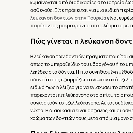
κυμαίνονται από διαδικασίες στο ιατρείο έως 
ασθενούς. Είτε πρόκειται για μια ειδική περ
λεύκανση δοντιών στην Τουρκία
είναι ευρέ
παρέχοντας μακροχρόνια αποτελέσματα με τ
Πώς γίνεται η λεύκανση δοντ
Η λεύκανση των δοντιών πραγματοποιείται σ
όπως το υπεροξείδιο του υδρογόνου ή το υπ
λεκέδες στα δόντια. Η πιο συνηθισμένη μέθοδ
οδοντίατρος εφαρμόζει το λευκαντικό τζελ σ
ειδικό φως ή λέιζερ για να ενισχύσει το αποτ
παρέχονται κιτ λεύκανσης στο σπίτι, τα οπ
συγκρατούν το τζελ λεύκανσης. Αυτοί οι δίσκο
νύχτα. Η διαδικασία είναι ασφαλής και οι α
χρώμα των δοντιών τους μετά από μία μόνο σ