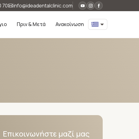
0 70
info@ideadentalclinic.com
γιο
Πριν & Μετά
Ανακοίνωση
Επικοινωνήστε μαζί μας