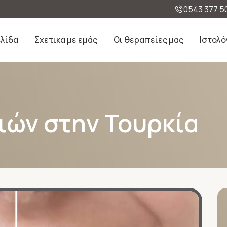
0543 377 5
ελίδα
Σχετικά με εμάς
Οι θεραπείες μας
Ιστολό
ιών στην Τουρκία