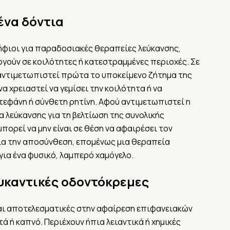
ένα δόντια
ψήφιοι για παραδοσιακές θεραπείες λεύκανσης,
ργούν σε κοιλότητες ή κατεστραμμένες περιοχές. Σε
 αντιμετωπιστεί πρώτα το υποκείμενο ζήτημα της
α χρειαστεί να γεμίσει την κοιλότητα ή να
τεφάνη ή σύνθετη ρητίνη. Αφού αντιμετωπιστεί η
α λεύκανσης για τη βελτίωση της συνολικής
πορεί να μην είναι σε θέση να αφαιρέσει τον
ια την αποσύνθεση, επομένως μια θεραπεία
ια ένα φυσικό, λαμπερό χαμόγελο.
ευκαντικές οδοντόκρεμες
ναι αποτελεσματικές στην αφαίρεση επιφανειακών
 ή καπνό. Περιέχουν ήπια λειαντικά ή χημικές