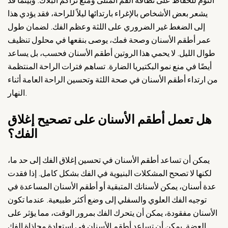
النوم للحفاظ على نظافة الفم المثلى ومنع تراكم البلاك. وبينما قد
يشعر بعض الأشخاص بالإغراء بارتدائها ليلاً للراحة، فقد يؤدي هذا
إلى الضغط غير الضروري على اللثة وعظم الفك. لضمان طول
عمر أطقم الأسنان وصحة فمك، يوصى بنقعها في محلول تنظيف
طوال الليل. لا يحمي هذا الروتين أطقم الأسنان فحسب، بل يساعد
أيضًا في منع نمو البكتيريا الضارة. تساهم فترات الراحة المنتظمة
من ارتداء أطقم الأسنان في صحة اللثة وتحسين الراحة العامة أثناء
النهار.
هل تعمل أطقم الأسنان على تصحيح إغلاق
الفك؟
يمكن أن تساعد أطقم الأسنان في تحسين إغلاق الفك إلى حد ما،
لكنها لا تصحح المشكلات البنيوية في الفك بشكل كامل. إذا فقدت
عدة أسنان، يمكن لأسنانك المتبقية أو أطقم الأسنان المساعدة في
توجيه الفك العلوي والسفلي إلى وضع أكثر طبيعية. عندما تكون
الأسنان مفقودة، يمكن أن يتحرك الفك بمرور الوقت، مما يؤثر على
العضة. يمكن أن تساعد أطقم الأسنان في استعادة محاذاة الفك