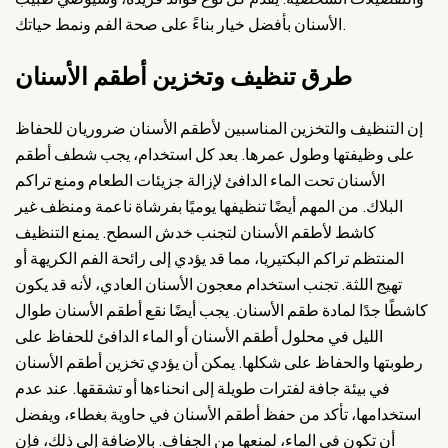
الأسنان بأفضل خيار بناءً على صحة الفم ونمط حياتك.
طرق تنظيف وتخزين أطقم الأسنان
إن التنظيف والتخزين المناسبين لأطقم الأسنان ضروريان للحفاظ
على وظيفتها وطول عمرها. بعد كل استخدام، يجب شطف أطقم
الأسنان تحت الماء الدافئ لإزالة جزيئات الطعام ومنع تراكم
البلاك. من المهم أيضًا تنظيفها يوميًا بفرشاة ناعمة ومنظف غير
كاشط لأطقم الأسنان لتجنب خدش السطح. يمنع التنظيف
المنتظم تراكم البكتيريا، مما قد يؤدي إلى رائحة الفم الكريهة أو
تهيج اللثة. تجنب استخدام معجون الأسنان العادي، لأنه قد يكون
كاشطًا جدًا لمادة طقم الأسنان. يجب أيضًا نقع أطقم الأسنان طوال
الليل في محلول أطقم الأسنان أو الماء الدافئ للحفاظ على
رطوبتها والحفاظ على شكلها. يمكن أن يؤدي تخزين أطقم الأسنان
في بيئة جافة لفترات طويلة إلى انحناءها أو تشققها. عند عدم
استخدامها، تأكد من حفظ أطقم الأسنان في حاوية بغطاء، ويفضل
أن تكون في الماء، لمنعها من الجفاف. بالإضافة إلى ذلك، فإن