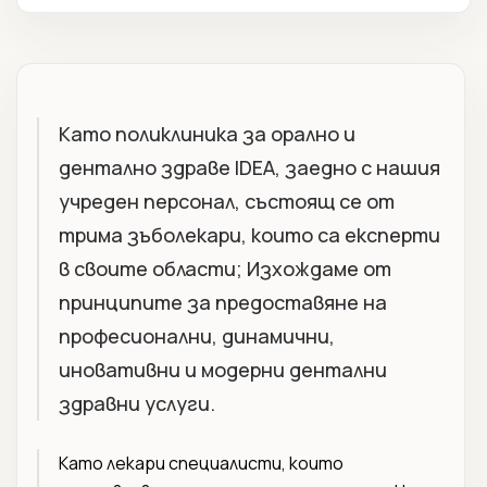
Като поликлиника за орално и
дентално здраве IDEA, заедно с нашия
учреден персонал, състоящ се от
трима зъболекари, които са експерти
в своите области; Изхождаме от
принципите за предоставяне на
професионални, динамични,
иновативни и модерни дентални
здравни услуги.
Като лекари специалисти, които