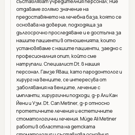
съставляват учредителния персонал; Ние
отдаваме голямо значение на
предоставянето на лечебна база, която се
основава на доверие, подходяща за
дългосрочно проследяване и е достъпна за
нашите пациенти в отношенията, които
установяваме с нашите пациенти, заедно с
професионалния опит, който сме
натрупали. Специалист Dt. в нашия
персонал. Гамзе Яваш, като пародонтолог и
хирург на венците, се интересува от
заболявания на венците, лечение с
импланти, хирургични подходи, д-р Али Кан
Йени и Узм. Dt. Can Metiner, д-р относно
протетичните лечения и естетичните
стоматологични лечения. Müge Ali Metiner
работи в областта на детската
стоматология и съставлява основния