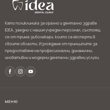
Като поликлиника за орално и дентално здраве
IDEA, заедно с нашия учреден персонал, състоящ
се от трима зъболекари, които са експерти в
своите области; Изхождаме от принципите за
предоставяне на професионални, динамични,
иновативни и модерни дентални здравни услуги.
МЕНЮ