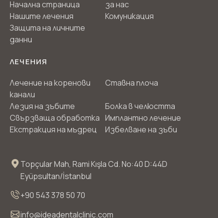
Начална страница
за нас
Нашите лечения
Комуникация
Защита на личните
данни
ЛЕЧЕНИЯ
Лечение на коренови
Ставна плоча
канали
Лезия на зъбите
Болка в челюстта
Свързваща обработка
Имплантно лечение
Екстракция на мъдрец
Избелване на зъби
Topçular Mah, Rami Kışla Cd. No:40 D:44D
Eyüpsultan/İstanbul
+90 543 378 50 70
info@ideadentalclinic.com