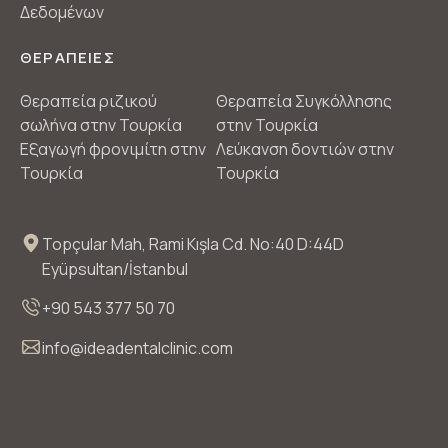
Δεδομένων
ΘΕΡΑΠΕΙΕΣ
Θεραπεία ριζικού
Θεραπεία Συγκόλλησης
σωλήνα στην Τουρκία
στην Τουρκία
Εξαγωγή φρονιμίτη στην
Λεύκανση δοντιών στην
Τουρκία
Τουρκία
Topçular Mah, Rami Kışla Cd. No:40 D:44D
Eyüpsultan/İstanbul
+90 543 377 50 70
info@ideadentalclinic.com