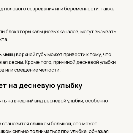
д полового созревания или беременности, также
ли блокаторы кальциевых каналов, могут вызывать
кта.
 мышц верхней губы может привести к тому, что
жая десны. Кроме того, причиной десневой улыбки
ов или смещение челюсти.
ет на десневую улыбку
ть на внешний вид десневой улыбки, особенно
и становится слишком большой, это может
лишком сильно подниматься при улыбке, обнажая