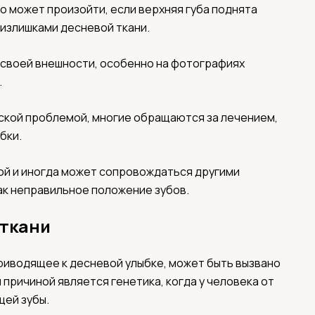
о может произойти, если верхняя губа поднята
 излишками десневой ткани.
 своей внешности, особенно на фотографиях
.
ской проблемой, многие обращаются за лечением,
бки.
ой и иногда может сопровождаться другими
ак неправильное положение зубов.
 ткани
риводящее к десневой улыбке, может быть вызвано
причиной является генетика, когда у человека от
щей зубы.