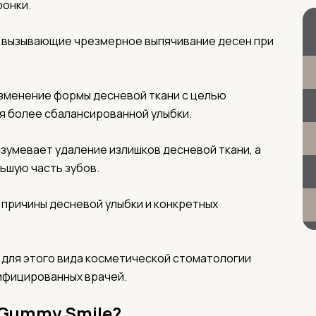
ронки.
 вызывающие чрезмерное выпячивание десен при
изменение формы десневой ткани с целью
я более сбалансированной улыбки.
зумевает удаление излишков десневой ткани, а
льшую часть зубов.
 причины десневой улыбки и конкретных
 для этого вида косметической стоматологии
ифицированных врачей.
 Gummy Smile?