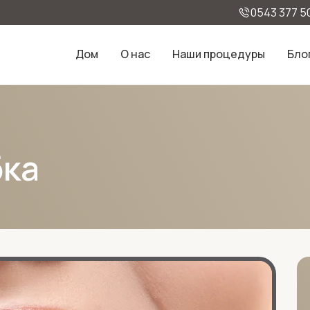
0543 377 5
Дом
О нас
Наши процедуры
Бло
бка