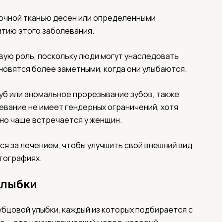
точной тканью десен или определенными
итию этого заболевания.
вую роль, поскольку люди могут унаследовать
ановятся более заметными, когда они улыбаются.
губ или аномальное прорезывание зубов, также
евание не имеет гендерных ограничений, хотя
но чаще встречается у женщин.
я за лечением, чтобы улучшить свой внешний вид,
тографиях.
улыбки
цовой улыбки, каждый из которых подбирается с