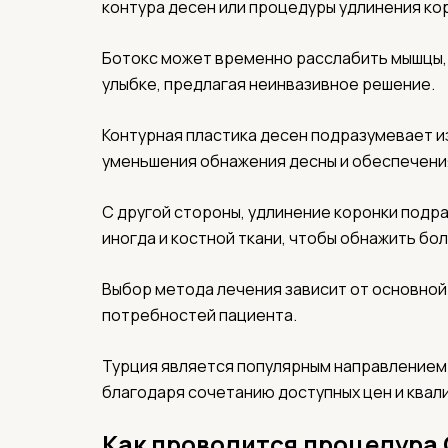
контура десен или процедуры удлинения ко
Ботокс может временно расслабить мышцы,
улыбке, предлагая неинвазивное решение.
Контурная пластика десен подразумевает 
уменьшения обнажения десны и обеспечени
С другой стороны, удлинение коронки подра
иногда и костной ткани, чтобы обнажить бо
Выбор метода лечения зависит от основной
потребностей пациента.
Турция является популярным направлением
благодаря сочетанию доступных цен и квал
Как проводится процедура