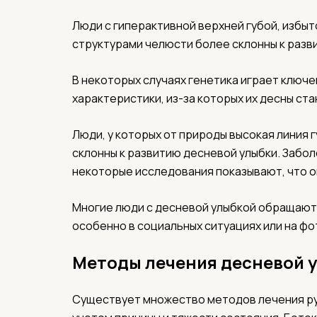
Люди с гиперактивной верхней губой, избы
структурами челюсти более склонны к разв
В некоторых случаях генетика играет ключе
характеристики, из-за которых их десны ст
Люди, у которых от природы высокая линия 
склонны к развитию десневой улыбки. Забол
некоторые исследования показывают, что о
Многие люди с десневой улыбкой обращаютс
особенно в социальных ситуациях или на фо
Методы лечения десневой 
Существует множество методов лечения руб