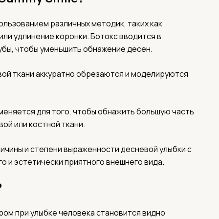
ользованием различных методик, таких как
или удлинение коронки. Ботокс вводится в
убы, чтобы уменьшить обнажение десен.
вой ткани аккуратно обрезаются и моделируются
меняется для того, чтобы обнажить большую часть
вой или костной ткани.
ичины и степени выраженности десневой улыбки с
 и эстетически приятного внешнего вида.
?
ором при улыбке человека становится видно