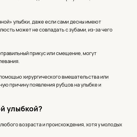
ной» улыбки, даже если сами десны имеют
люсть может не совпадать с зубами, из-за чего
еправильный прикус или смещение, могут
левания.
с помощью хирургического вмешательства или
ую причину появления рубцов на улыбке и
ой улыбкой?
 любого возраста и происхождения, хотя у молодых