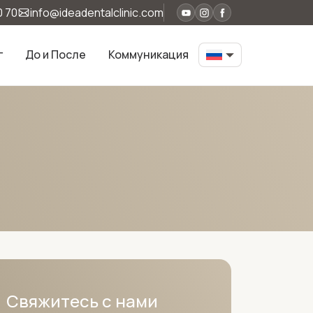
0 70
info@ideadentalclinic.com
г
До и После
Коммуникация
Свяжитесь с нами