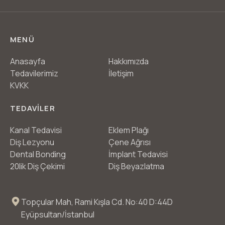
MENÜ
Anasayfa
Hakkımızda
Tedavilerimiz
İletişim
KVKK
TEDAVİLER
Kanal Tedavisi
Eklem Plağı
Diş Lezyonu
Çene Ağrısı
Dental Bonding
İmplant Tedavisi
20lik Diş Çekimi
Diş Beyazlatma
Topçular Mah, Rami Kışla Cd. No:40 D:44D
Eyüpsultan/İstanbul